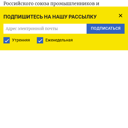
Российского союза промышленников и
предпринимателей (РСПП) и проведет встречу с
ПОДПИШИТЕСЬ НА НАШУ РАССЫЛКУ
членами бюро РСПП.
ПОДПИСАТЬСЯ
- Брифинг представителя МИД России Марии
Утренняя
Еженедельная
Захаровой
ЭКОНОМИКА
- Госдума РФ обсудит закон о цифровом рубле
НОВОСТИ КОМПАНИЙ
- Полиметалл, VK опубликуют финансовые
результаты за 4 квартал 2022 года