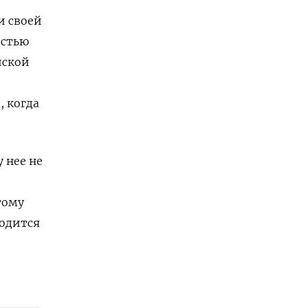
и своей
остью
йской
, когда
 нее не
тому
ходится