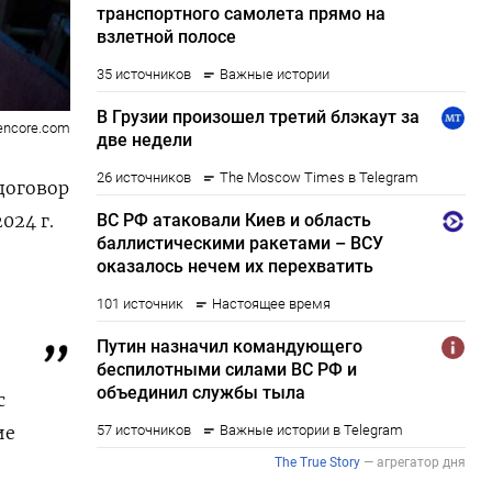
encore.com
договор
024 г.
с
ие