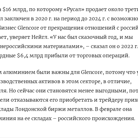
$16 млрд, по которому «Русал» продает около трет
л заключен в 2020 г. на период до 2024 г. с возможн
 Бизнес Glencore от прекращения отношений с росси
т, уверяет Нейгл. «У нас был сказочный год, и мы
 нероссийскими материалами», – сказал он о 2022 г.
ордные $6,4 млрд прибыли от торговых операций.
 алюминием были важны для Glencore, потому что у
зводственных активов в этом секторе, в отличие,
гля. Но сейчас они становятся менее выгодными, по
ели отказываются его приобретать и трейдеру при
клады Лондонской биржи металлов. В феврале она
миния на ее складах – российского происхождения.