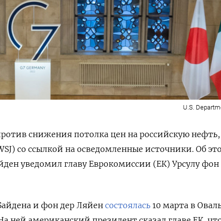
U.S. Departme
против снижения потолка цен на российскую нефть
l (WSJ) со ссылкой на осведомленные источники. Об эт
ден уведомил главу Еврокомиссии (ЕК) Урсулу фон
Байдена и фон дер Ляйен
состоялась
10 марта в Овал
На ней американский президент сказал главе ЕК, чт