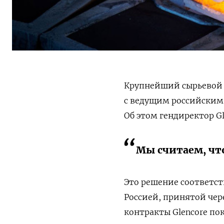
Крупнейший сырьевой т
с ведущим российским 
Об этом гендиректор G
Мы считаем, что
Это решение соответств
Россией, принятой чер
контракты Glencore по