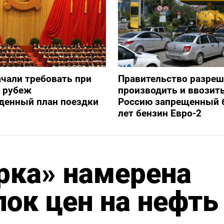
ачали требовать при
Правительство разре
а рубеж
производить и ввозить
денный план поездки
Россию запрещенный 
лет бензин Евро-2
рка» намерена
лок цен на нефть