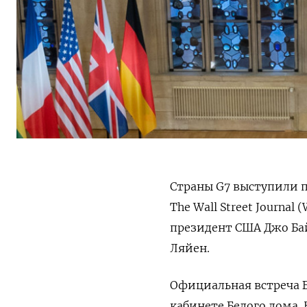
Страны G7 выступили 
The Wall Street Journa
президент США Джо Бай
Ляйен.
Официальная встреча 
кабинете Белого дома. 