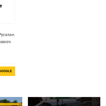
е
усала».
чного
GOOGLE