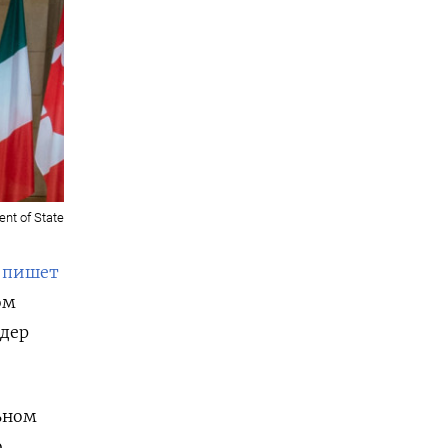
nt of State
,
пишет
ом
 дер
ьном
о