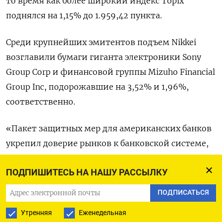
то время как более широкий индекс Topix
поднялся на 1,15% до 1.959,42 пункта.
Среди крупнейших эмитентов подъем Nikkei
возглавили бумаги гиганта электроники Sony
Group Corp и финансовой группы Mizuho Financial
Group Inc, подорожавшие на 3,52% и 1,96%,
соответственно.
«Пакет защитных мер для американских банков
укрепил доверие рынков к банковской системе,
вызвав ралли, - отметила Тина Тэн из CMC
ПОДПИШИТЕСЬ НА НАШУ РАССЫЛКУ
Markets. - Последние события указывают на то,
что центробанки, скорее всего, будут более
ПОДПИСАТЬСЯ
умеренными в повышении ставок, что может
Утренняя
Еженедельная
стать фундаментальным изменением для