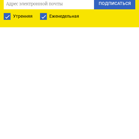
ПОДПИСАТЬСЯ
Утренняя
Еженедельная
РУССКАЯ СЛУЖБА
ПОДПИШИТЕСЬ НА НАШУ РАССЫЛКУ
ПОДПИСАТЬСЯ
Ежедневная
Еженедельная
The Moscow Times
О нас