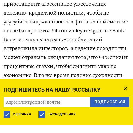
приостановит агрессивное ужесточение
денежно-кредитной политики, чтобы не
усугубить напряженность в финансовой системе
после банкротства Silicon Valley и Signature Bank.
Волатильность на рынке гособлигаций
встревожила инвесторов, а падение доходности
может отражать ожидания того, что ФРС снизит
процентные ставки, чтобы смягчить удар по
экономике. В то же время падение доходности
облигаций до сих пор благоприятствовало
ПОДПИШИТЕСЬ НА НАШУ РАССЫЛКУ
фондовому рынку, в частности технологическим
компаниям и другим акциям роста, чьи
ПОДПИСАТЬСЯ
относительно высокие показатели помогли
Утренняя
Еженедельная
поддержать индекс S&P 500 . По итогам
предыдущей недели бенчмарк прибавил 1,4%,