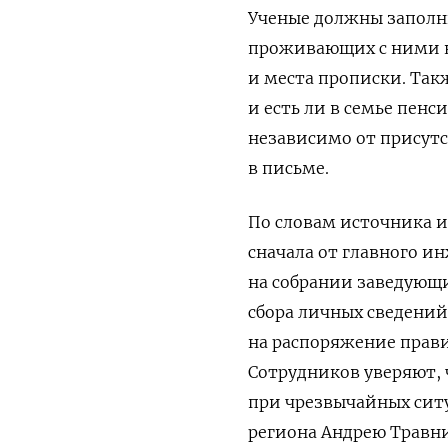
Ученые должны заполн
проживающих с ними н
и места прописки. Такж
и есть ли в семье пен
независимо от присутс
в письме.
По словам источника и
сначала от главного и
на собрании заведующи
сбора личных сведений
на распоряжение прави
Сотрудников уверяют, 
при чрезвычайных ситу
региона Андрею Травн