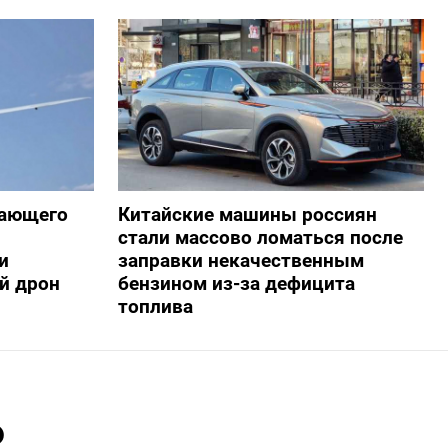
жающего
Китайские машины россиян
стали массово ломаться после
и
заправки некачественным
й дрон
бензином из-за дефицита
топлива
ь