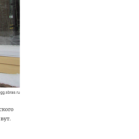
pgg.sbras.ru
ского
вут.