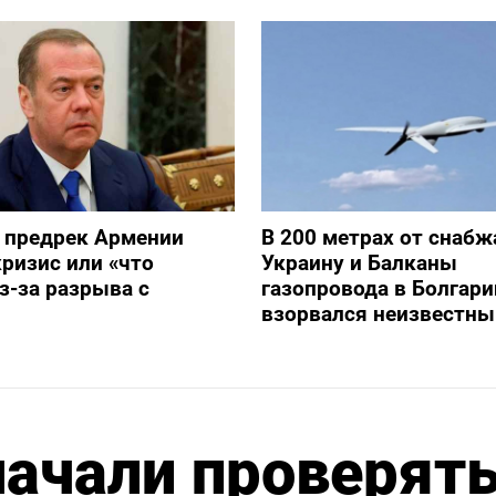
 предрек Армении
В 200 метрах от снаб
ризис или «что
Украину и Балканы
з-за разрыва с
газопровода в Болгари
взорвался неизвестны
ачали проверят