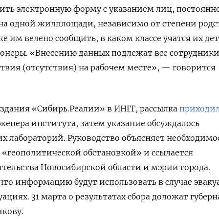
ить электронную форму с указанием лиц, постоянн
а одной жилплощади, независимо от степени родс
е им велено сообщить, в каком классе учатся их де
сионеры. «Внесению данных подлежат все сотрудники
твия (отсутствия) на рабочем месте», — говорится
здания «Сибирь.Реалии» в ИНГГ, рассылка
приходи
нженера института, затем указание обсуждалось
х лабораторий. Руководство объясняет необходимо
 «геополитической обстановкой» и ссылается
тельства Новосибирской области и мэрии города
.
что информацию будут использовать в случае эвак
ациях. 31 марта о результатах сбора доложат губерн
икову.