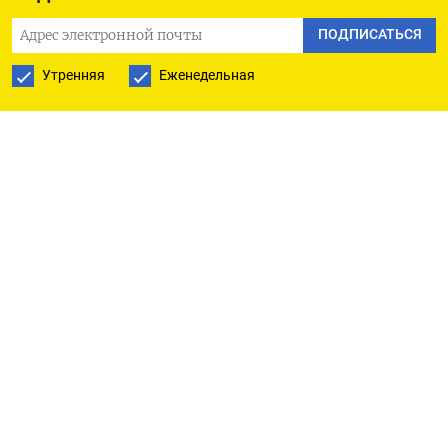
размере 9.250 рублей за тонну - на 900 рублей
(-8,9%) меньше, чем в феврале; для дизельного
ПОДПИСАТЬСЯ
топлива - 18.850 рублей за тонну или на 750
Утренняя
Еженедельная
рублей (+4,1%) выше уровня предыдущего
месяца. Исходя из ориентировочного объема
поставок на внутренний рынок в текущем
месяце автобензина и дизтоплива в объеме
около 3,2 миллиона тонн и 4,6 миллиона тонн
соответственно, общая сумма налоговой
компенсации нефтепереработчикам за
мартовские поставки топлива российским
потребителям может составить 116 миллиардов
рублей против 103 миллиардов рублей в феврале.
Государство использует демпфирующую
надбавку к акцизу на нефтяное сырье, чтобы