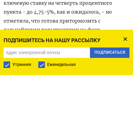
ключевую ставку на четверть процентного
пункта - до 4,75-5%, как и ожидалось, - но
отметила, что готова притормозить с
дальнейшими повышениями на фоне
потрясений в банковском секторе.
ПОДПИШИТЕСЬ НА НАШУ РАССЫЛКУ
ПОДПИСАТЬСЯ
Пауэлл отметил, что стресс в банковской сфере
может спровоцировать кредитный кризис, что
Утренняя
Еженедельная
будет иметь значительные последствия для
экономики, которая, по прогнозам
представителей центрального банка США,
замедлится в этом году еще больше, чем
предполагалось ранее.
Банк Англии в четверг последовал примеру ФРС,
повысив ставку на 25 базисных пунктов, а