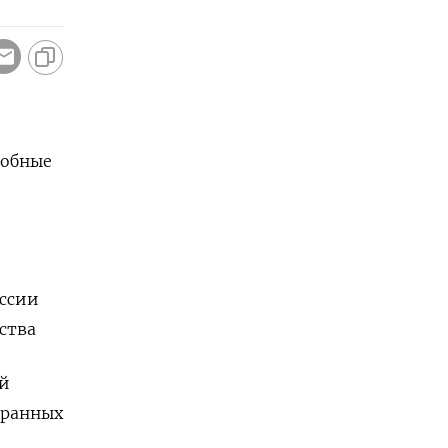
собные
ссии
ства
ой
транных