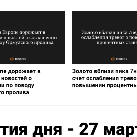
опе дорожает в
Золото вблизи пика 7н
новостей о
счет ослабления трево
и по поводу
повышении процентны
го пролива
ия дня - 27 мар