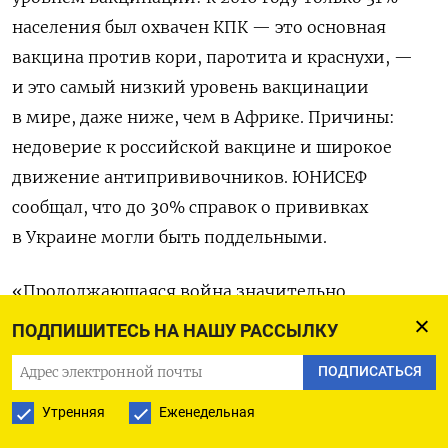
населения был охвачен КПК — это основная
вакцина против кори, паротита и краснухи, —
и это самый низкий уровень вакцинации
в мире, даже ниже, чем в Африке. Причины:
недоверие к российской вакцине и широкое
движение антипрививочников. ЮНИСЕФ
сообщал, что до 30% справок о прививках
в Украине могли быть поддельными.
«Продолжающаяся война значительно
повышает риск вспышки кори, так как много
ПОДПИШИТЕСЬ НА НАШУ РАССЫЛКУ
семей находятся в переполненных временных
ПОДПИСАТЬСЯ
помещениях, а многие другие не имеют доступа
к услугам здравоохранения», —
заявлял
Утренняя
Еженедельная
представитель ВОЗ в Украине Ярно Хабихт.