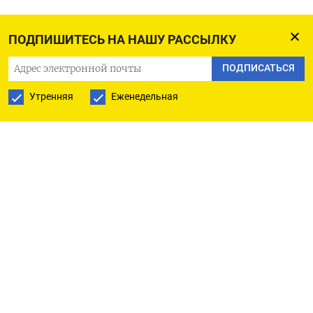
ПОДПИШИТЕСЬ НА НАШУ РАССЫЛКУ
В Украине начали производить дроны,
способные долететь до Сибири
ПОДПИСАТЬСЯ
Утренняя
Еженедельная
ПОДПИСАТЬСЯ НА ТЕЛЕГРАМ
ПОДПИСАТЬСЯ В GOOGLE
Утративший поддержку
налогов рубль ушел в