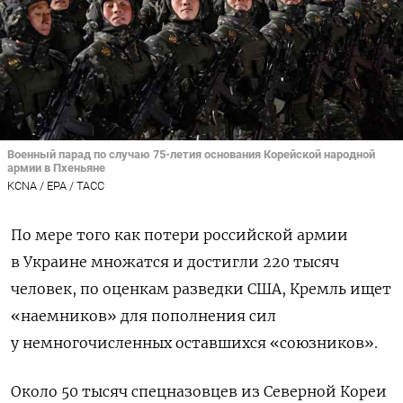
Военный парад по случаю 75-летия основания Корейской народной
армии в Пхеньяне
KCNA / EPA / ТАСС
По мере того как потери российской армии
в Украине множатся и достигли 220 тысяч
человек, по оценкам разведки США, Кремль ищет
«наемников» для пополнения сил
у немногочисленных оставшихся «союзников».
Около 50 тысяч спецназовцев из Северной Кореи