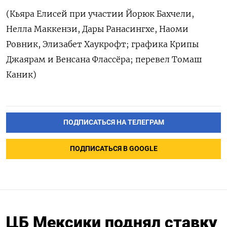
(Кьяра Елисей при участии Йорюк Бахчели,
Нелла Маккензи, Дары Ранасингхе, Наоми
Ровник, Элизабет Хаукрофт; графика Крипы
Джаярам и Венсана Флассёра; перевел Томаш
Каник)
ПОДПИСАТЬСЯ НА ТЕЛЕГРАМ
ПОДПИСАТЬСЯ В GOOGLE
ЦБ Мексики поднял ставку