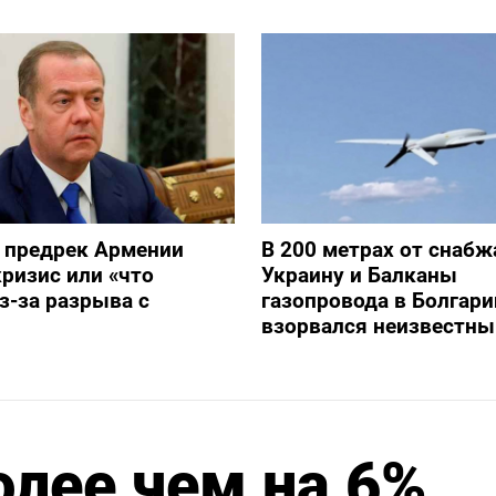
 предрек Армении
В 200 метрах от снаб
ризис или «что
Украину и Балканы
з-за разрыва с
газопровода в Болгари
взорвался неизвестны
олее чем на 6%