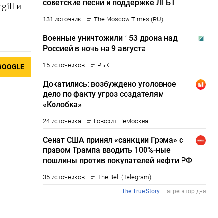
ill и
GOOGLE