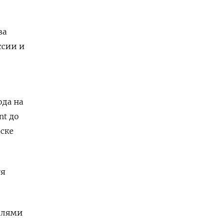
ва
ссии и
ода на
nt до
иске
уя
елями