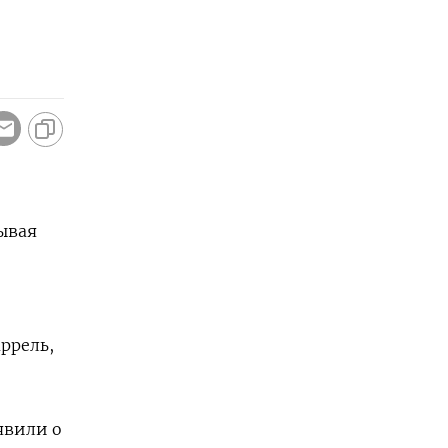
ывая
аррель,
явили о