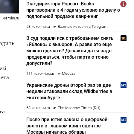
kremlin.ru
водить
кий
вета
та.