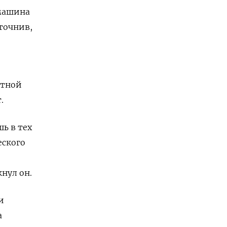
 машина
уточнив,
нтной
.
ь в тех
еского
нул он.
и
а