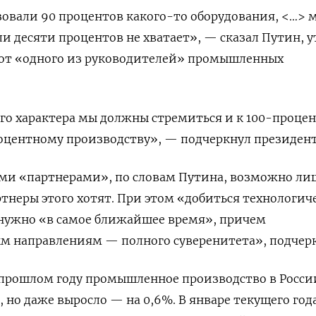
зовали 90 процентов какого-то оборудования, <…>
сли десяти процентов не хватает», — сказал Путин, 
а от «одного из руководителей» промышленных
го характера мы должны стремиться и к 100-проце
оцентному производству», — подчеркнул президент
ми «партнерами», по словам Путина, возможно лиш
ртнеры этого хотят. При этом «добиться технологич
 нужно «в самое ближайшее время», причем
м направлениям — полного суверенитета», подчерк
 прошлом году промышленное производство в Росси
, но даже выросло — на 0,6%. В январе текущего год