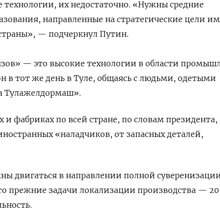
 технологии, их недостаточно. «Нужны средние
азования, направленные на стратегические цели и
страны», — подчеркнул Путин.
зов» — это высокие технологии в области промыш
н в тот же день в Туле, общаясь с людьми, одетыми
да Тулажелдормаш».
х и фабриках по всей стране, по словам президента,
ностранных «наладчиков, от запасных деталей,
жны двигаться в направлении полной суверенизаци
что прежние задачи локализации производства — 20
ьность.