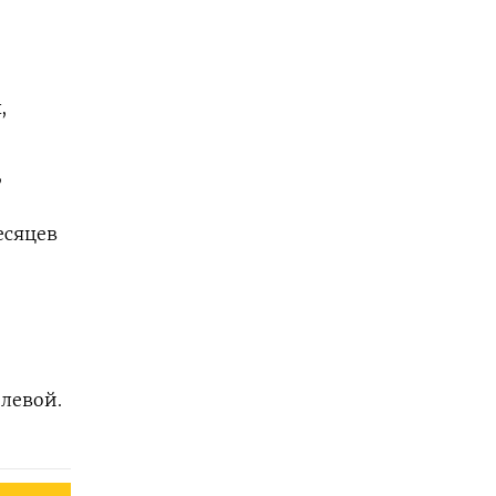
,
,
есяцев
й
левой.