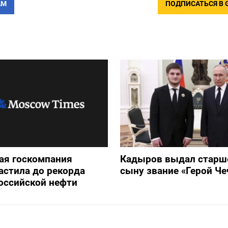
АМ
ПОДПИСАТЬСЯ В 
ая госкомпания
Кадыров выдал старш
астила до рекорда
сыну звание «Герой Че
оссийской нефти