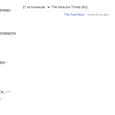
менно
ленного
 по-
и», —
-