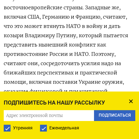
восточноевропейские страны. Западные же,
включая США, Германию и Францию, считают,
что это может втянуть НАТО в войну и дать
козыри Владимиру Путину, который пытается
представить нынешний конфликт как
противостояние России и НАТО. Поэтому,
считают они, сосредоточить усилия надо на
ближайших перспективах и практической
помощи, включая поставки Украине оружия,
оказание финансовой и гуманитарной
поддержки.
ПОДПИШИТЕСЬ НА НАШУ РАССЫЛКУ
ПОДПИСАТЬСЯ
«Мы не сможем предложить ей членство в
обозримом будущем, но можем обсуждать
Утренняя
Еженедельная
установление более тесных связей, – сказал FT