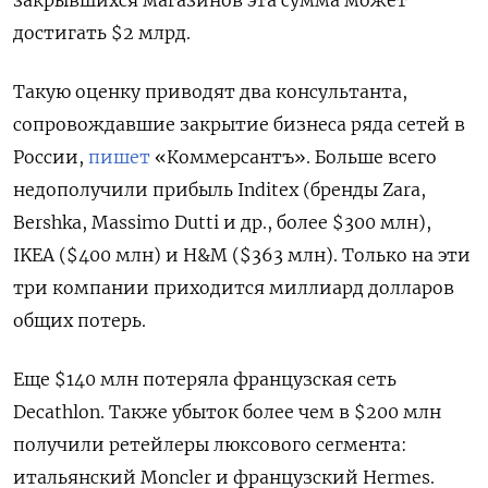
закрывшихся магазинов эта сумма может
достигать $2 млрд.
Такую оценку приводят два консультанта,
сопровождавшие закрытие бизнеса ряда сетей в
России,
пишет
«Коммерсантъ». Больше всего
недополучили прибыль Inditex
(бренды Zara,
Bershka, Massimo
Dutti
и др., более $300 млн),
IKEA ($400 млн) и H&M
($363 млн). Только на эти
три компании приходится миллиард долларов
общих потерь.
Еще $140 млн потеряла французская сеть
Decathlon. Также убыток более чем в $200 млн
получили ретейлеры люксового сегмента:
итальянский Moncler
и французский Hermes.