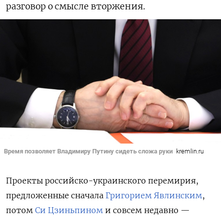
разговор о смысле вторжения.
Время позволяет Владимиру Путину сидеть сложа руки
kremlin.ru
Проекты российско-украинского перемирия,
предложенные сначала
Григорием Явлинским
,
потом
Си Цзиньпином
и совсем недавно —