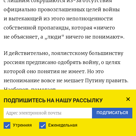
с лишним сокрушаются из-за отсутствия
официально провозглашенных целей войны
и вытекающей из этого неполноценности
собственной пропаганды, которая «ничего
не объясняет, а „люди“ ничего не понимают».
И действительно, лоялистскому большинству
россиян предписано одобрять войну, о целях
которой оно понятия не имеет. Но это
непонимание вовсе не мешает Путину править.
Наоборот, помогает.
ПОДПИШИТЕСЬ НА НАШУ РАССЫЛКУ
Если проигрывать, так только по-
херсонски
ПОДПИСАТЬСЯ
Сдача Херсона обратно украинцам прошла
Утренняя
Еженедельная
незамеченной именно потому, что смысл его