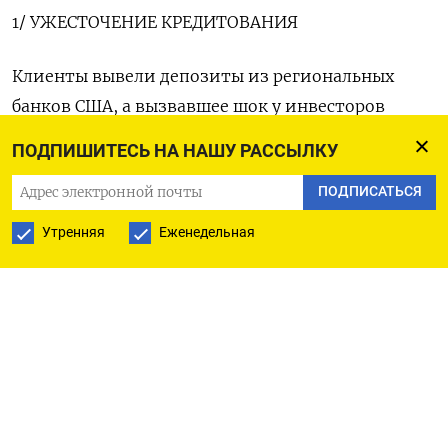
1/ УЖЕСТОЧЕНИЕ КРЕДИТОВАНИЯ
Клиенты вывели депозиты из региональных
банков США, а вызвавшее шок у инвесторов
обнуление швейцарскими властями облигаций
ПОДПИШИТЕСЬ НА НАШУ РАССЫЛКУ
Credit Suisse на сумму $17 миллиардов
ПОДПИСАТЬСЯ
всколыхнуло ключевой рынок европейских
банков.
Утренняя
Еженедельная
Аналитики говорят, что из-за этих событий
пошатнулась способность сектора к
кредитованию компаний. Опросы регуляторов
показывают, что американские и европейские
банки уже принялись ужесточать стандарты
кредитования - и судя по историческому опыту,