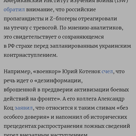
Американский Институт изучения войны (ISW)
обратил
внимание, что российские
пропагандисты и Z-блогеры отреагировали
на утечку с тревогой. По мнению аналитиков,
это свидетельствует о сохраняющемся
в РФ страхе перед запланированным украинским
контрнаступлением.
Например, «военкор» Юрий Котенок
счел
, что
речь идет о «дезинформации,
вброшенной
в преддверии активизации боевых
действий на фронте»
. А его коллега Александр
Коц
заявил
, что относится к таким сливам «
без
особого доверия» и
напомнил об исторических
прецедентах распространения ложных сведений
перед внезапным наступлением.