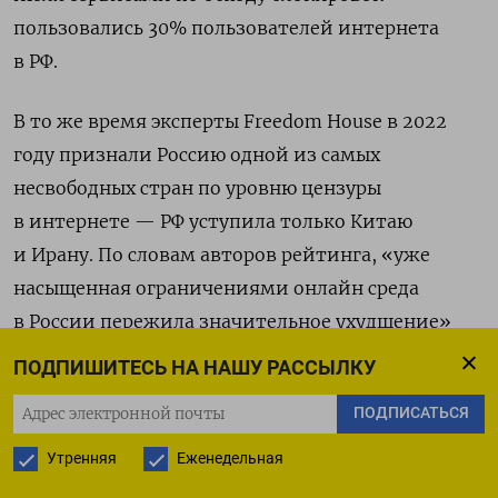
пользовались 30% пользователей интернета
в РФ.
В то же время
эксперты Freedom House в 2022
году признали Россию одной из самых
несвободных стран по уровню цензуры
в интернете — РФ уступила только Китаю
и Ирану. По словам авторов рейтинга, «уже
насыщенная ограничениями онлайн среда
в России пережила значительное ухудшение»
после начала войны в Украине.
ПОДПИШИТЕСЬ НА НАШУ РАССЫЛКУ
Так, в прошлом году российские власти
ПОДПИСАТЬСЯ
заблокировали крупнейшие мировые соцсети
Утренняя
Еженедельная
Facebook и Instagram и ограничили доступ