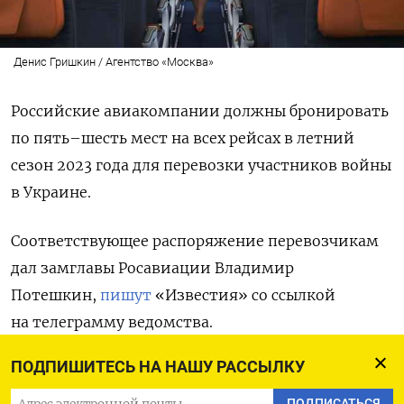
Денис Гришкин / Агентство «Москва»
Российские авиакомпании должны бронировать
по пять–шесть мест на всех рейсах в летний
сезон 2023 года для перевозки участников войны
в Украине.
Соответствующее распоряжение перевозчикам
дал замглавы Росавиации Владимир
Потешкин,
пишут
«Известия» со ссылкой
на телеграмму ведомства.
ПОДПИШИТЕСЬ НА НАШУ РАССЫЛКУ
«Просим предоставить в Росавиацию
информацию о номерах рейсов и маршрутах,
ПОДПИСАТЬСЯ