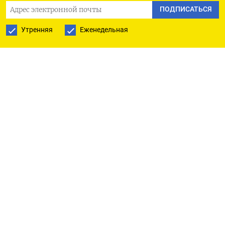
ПОДПИСАТЬСЯ
- Совет директоров Эл5-Энерго рекомендует
Утренняя
Еженедельная
дивиденды
ДЕНЕЖНЫЙ РЫНОК
Четверг, 13 апреля
- Аукцион репо Казначейства РФ, 100 млрд р на 1
дн
- Аукцион репо Казначейства РФ, 100 млрд р на 7
дн
- Депозитный аукцион Казначейства РФ, 200
млрд р на 4 дн (на СПВБ)