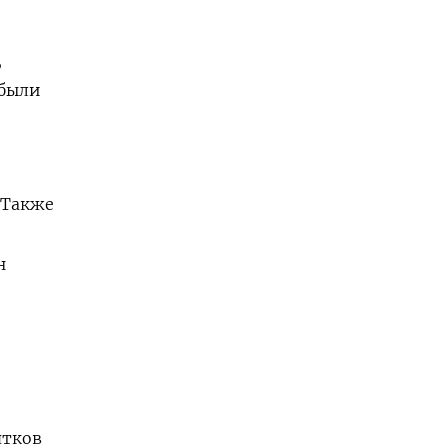
,
 были
. Также
н
ятков