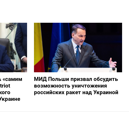
А «самим
МИД Польши призвал обсудить
riot
возможность уничтожения
кого
российских ракет над Украиной
Украине