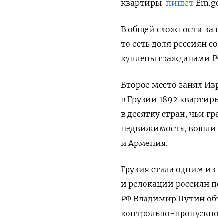
квартиры,
пишет
Bm.ge
В общей сложности за 
то есть доля россиян с
куплены гражданами РФ
Второе место занял Из
в Грузии 1892 квартиры
в десятку стран, чьи 
недвижимость, вошли И
и Армения.
Грузия стала одним и
и релокации россиян п
РФ Владимир Путин об
контрольно-пропускно