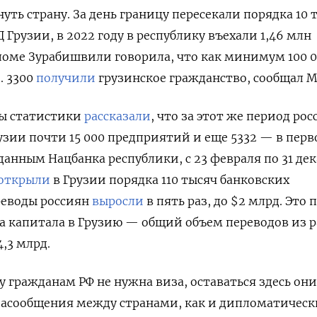
ть страну. За день границу пересекали порядка 10 
Грузии, в 2022 году в республику въехали 1,46 млн
ломе Зурабишвили говорила, что как минимум 100 
.
3300
получили
грузинское гражданство, сообщал 
ы статистики
рассказали
, что за этот же период ро
узии почти 15 000 предприятий и еще 5332 — в пер
 данным Нацбанка республики, с 23 февраля по 31 де
открыли
в Грузии порядка 110 тысяч банковских
реводы россиян
выросли
в пять раз, до $2 млрд. Это 
а капитала в Грузию — общий объем переводов из 
4,3 млрд.
у гражданам РФ не нужна виза, оставаться здесь они
иасообщения между странами, как и дипломатическ