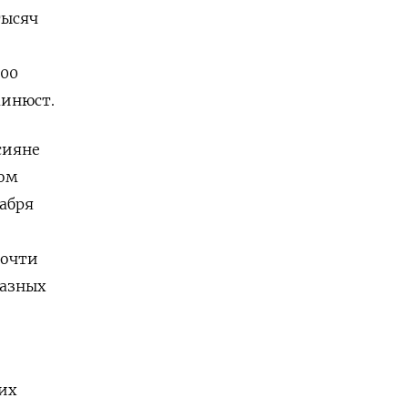
тысяч
000
Минюст.
ссияне
вом
кабря
почти
разных
их