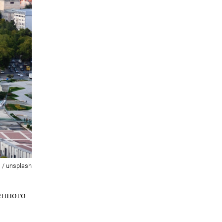
 / unsplash
енного