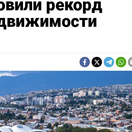
овили рекорд
едвижимости