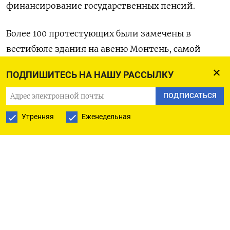
финансирование государственных пенсий.
Более 100 протестующих были замечены в
вестибюле здания на авеню Монтень, самой
дорогой улице Парижа. Большое количество
ПОДПИШИТЕСЬ НА НАШУ РАССЫЛКУ
людей также столпилось у входа, многие из них
размахивали флагами профсоюза
ПОДПИСАТЬСЯ
железнодорожников Sud Rail.
Утренняя
Еженедельная
«Если вам нужны деньги для финансирования
пенсий, возьмите их из карманов
миллиардеров», - сказал Фабьен Вильедье,
представитель профсоюза, подчеркнув, что
протест был «символическим и мирным».
Начиная с середины января профсоюзы Франции