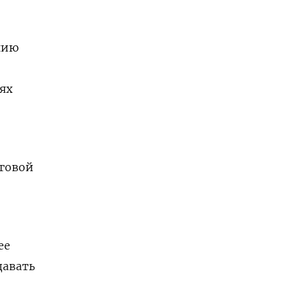
нию
ях
нговой
ее
давать