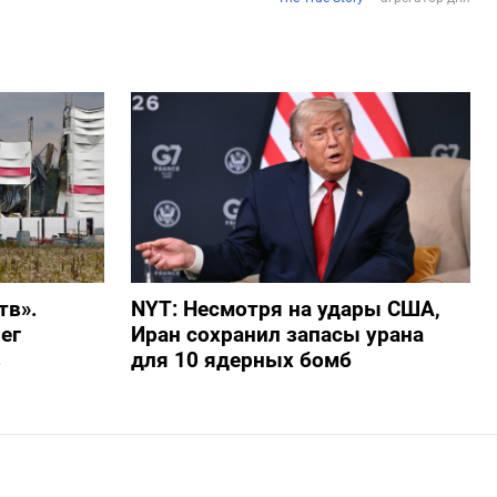
тв».
NYT: Несмотря на удары США,
ег
Иран сохранил запасы урана
в
для 10 ядерных бомб