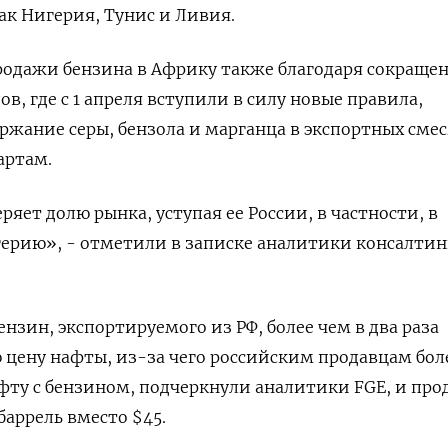
ак Нигерия, Тунис и Ливия.
родажи бензина в Африку также благодаря сокраще
в, где с 1 апреля вступили в силу новые правила,
ржание серы, бензола и марганца в экспортных смес
артам.
ряет долю рынка, уступая ее России, в частности, в
герию», - отметили в записке аналитики консалти
нзин, экспортируемого из РФ, более чем в два раза
цену нафты, из-за чего российским продавцам бол
ту с бензином, подчеркнули аналитики FGE, и про
 баррель вместо $45.