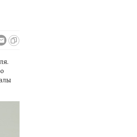
ля.
но
ралы