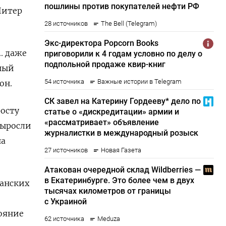
Питер
. даже
жный
он.
росту
выросли
на
канских
ояние