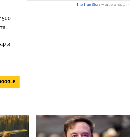
P 500
та.
ар и
GOOGLE