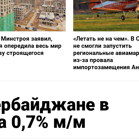
 Минстроя заявил,
«Летать не на чем». В 
я опередила весь мир
не смогли запустить
ву строящегося
региональные авиама
из-за провала
импортозамещения Ан
ербайджане в
а 0,7% м/м