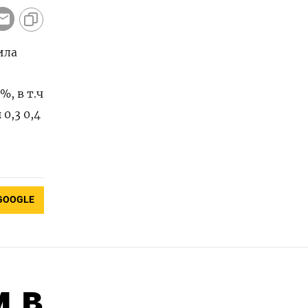
ила
, в т.ч
0,3 0,4
GOOGLE
м в