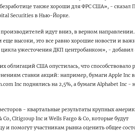
 безработице также хороши для ФРС США», - сказал 
ital Securities в Нью-Йорке.
производителей идут вниз, в верном направлении..
ни еще высоки, это все равно хорошие новости и ва
 цикла ужесточения ДКП центробанком», - добавил 
их облигаций США опустилась, что способствовало 
нениям ставки акций: например, бумаги Apple Inc 
com Inc поднялись на 2,5%, а бумаги Alphabet Inc - 
весторов - квартальные результаты крупных амери
 Co, Citigroup Inc и Wells Fargo & Co, которые будут
у и помогут участникам рынка оценить общее сост