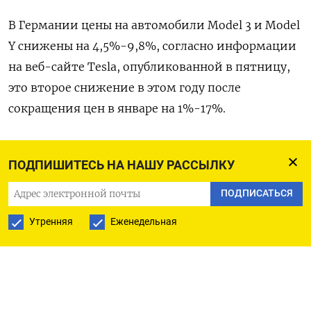
В Германии цены на автомобили Model 3 и Model
Y снижены на 4,5%-9,8%, согласно информации
на веб-сайте Tesla, опубликованной в пятницу,
это второе снижение в этом году после
сокращения цен в январе на 1%-17%.
В Сингапуре производитель электромобилей
ПОДПИШИТЕСЬ НА НАШУ РАССЫЛКУ
опустил цены на Model 3 и Model Y на 4,3%-5%,
показал сайт компании.
ПОДПИСАТЬСЯ
Утренняя
Еженедельная
Tesla также снизила цены в Израиле - таким
образом, цена базовой заднеприводной Model 3
упала на 25% с учетом январского сокращения.
С начала этого года Tesla уже пять раз снизила