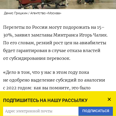
Денис Гришкин / Агентство «Москва»
Перелеты по России могут подорожать на 15–
30
%, заявил замглавы Минтранса
Игорь Чалик.
По его словам, резкий рост цен на авиабилеты
будет гарантирован в случае отказа властей
от субсидирования перевозок.
«Дело в том, что у нас в этом году пока
не одобрено выделение субсидий по аналогии
с 2022 годом: как вы помните, это было
100 млрд рублей», — отметил Чалик (
цитата
ПОДПИШИТЕСЬ НА НАШУ РАССЫЛКУ
по «Интерфаксу»). Он предупредил, что рост цен
на перелеты спровоцирует сокращение
ПОДПИСАТЬСЯ