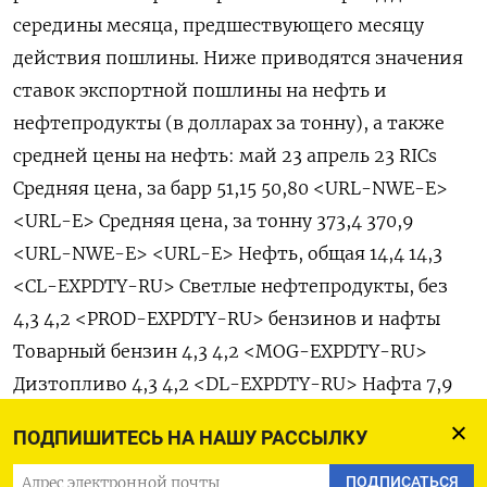
середины месяца, предшествующего месяцу
действия пошлины. Ниже приводятся значения
ставок экспортной пошлины на нефть и
нефтепродукты (в долларах за тонну), а также
средней цены на нефть: май 23 апрель 23 RICs
Средняя цена, за барр 51,15 50,80 <URL-NWE-E>
<URL-E> Средняя цена, за тонну 373,4 370,9
<URL-NWE-E> <URL-E> Нефть, общая 14,4 14,3
<CL-EXPDTY-RU> Светлые нефтепродукты, без
4,3 4,2 <PROD-EXPDTY-RU> бензинов и нафты
Товарный бензин 4,3 4,2 <MOG-EXPDTY-RU>
Дизтопливо 4,3 4,2 <DL-EXPDTY-RU> Нафта 7,9
7,8 <NPTH-EXPDTY-RU> Темные нефтепродукты
ПОДПИШИТЕСЬ НА НАШУ РАССЫЛКУ
14,4 14,3 <FO-EXPDTY-RU> Кокс 0,9 0,9 <PETC-
EXPDTY-RU> Смазочные масла 4,3 4,2 <MOIL-
ПОДПИСАТЬСЯ