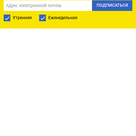
ПОДПИСАТЬСЯ
SSJ-100 зашла в тупик.
Утренняя
Еженедельная
Хотя с момента разрыва отношений
с французской Safran прошло уже больше года,
«Ростех» до сих пор не смог наладить выпуск
топливных фильтров, дефицит которых
угрожает «приземлить» весь парк
«суперджетов» в России.
Изначально намеченные на август прошлого
года, а затем отложенные на февраль–март,
отгрузки фильтров авиакомпаниям так
и не стартовали. Серийные поставки
отечественных фильтров не начнутся как
минимум до конца этого года, сообщает