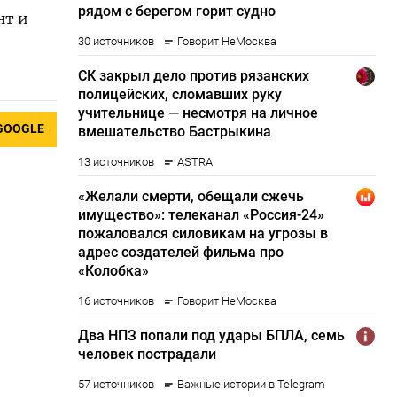
нт и
GOOGLE