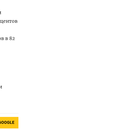
и
 центов
в в 82
и
GOOGLE