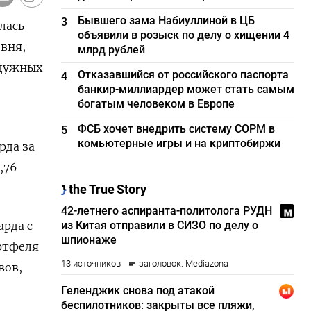
Бывшего зама Набиуллиной в ЦБ
3
лась
объявили в розыск по делу о хищении 4
овня,
млрд рублей
адужных
Отказавшийся от российского паспорта
4
банкир-миллиардер может стать самым
богатым человеком в Европе
ФСБ хочет внедрить систему СОРМ в
5
комьютерные игры и на криптобиржи
рда за
,76
арда с
ртфеля
вов,