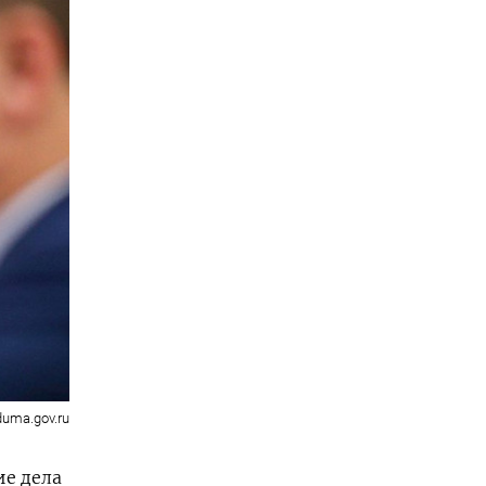
duma.gov.ru
е дела