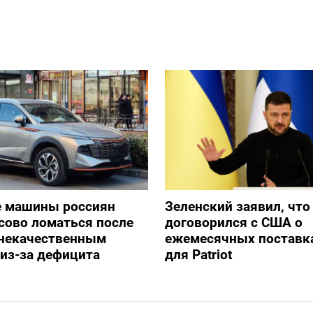
е машины россиян
Зеленский заявил, что
сово ломаться после
договорился с США о
 некачественным
ежемесячных поставка
из-за дефицита
для Patriot