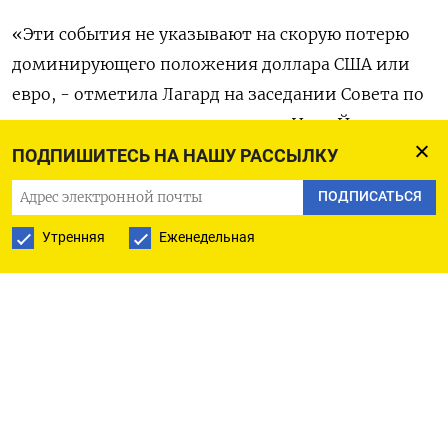
«Эти события не указывают на скорую потерю
доминирующего положения доллара США или
евро, - отметила Лагард на заседании Совета по
международным отношениям в Нью-Йорке. -
Пока что данные не показывают существенных
ПОДПИШИТЕСЬ НА НАШУ РАССЫЛКУ
изменений в использовании международных
ПОДПИСАТЬСЯ
валют. Однако они свидетельствуют о том, что
Утренняя
Еженедельная
статус международной валюты больше не
должен восприниматься как само собой
разумеющийся».
Около 60% мировых валютных резервов и
международного долга номинированы в
долларах и 20% - в евро, согласно данным
Европейского центрального банка.