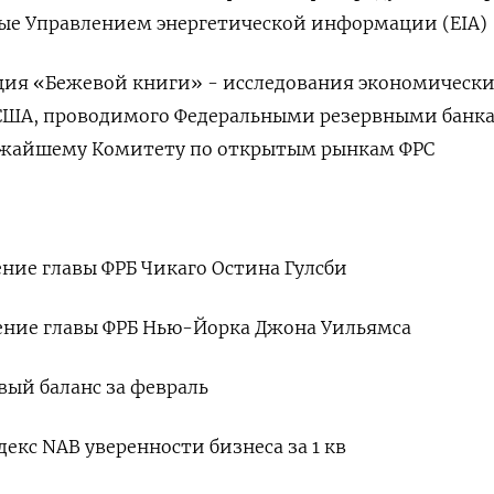
мые Управлением энергетической информации (EIA)
ация «Бежевой книги» - исследования экономическ
х США, проводимого Федеральными резервными банк
ижайшему Комитету по открытым рынкам ФРС
ение главы ФРБ Чикаго Остина Гулсби
ление главы ФРБ Нью-Йорка Джона Уильямса
овый баланс за февраль
ндекс NAB уверенности бизнеса за 1 кв