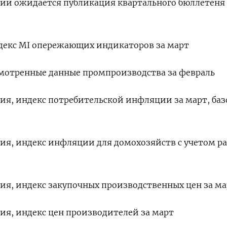
нии ожидается публикация квартального бюллетеня
индекс MI опережающих индикаторов за март
есмотренные данные промпроизводства за февраль
ния, индекс потребительской инфляции за март, ба
ния, индекс инфляции для домохозяйств с учетом р
ния, индекс закупочных производственных цен за м
ния, индекс цен производителей за март