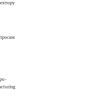
сектору
опросам
еро-
cturing