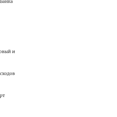
 Банка
зовый и
асходов
арт