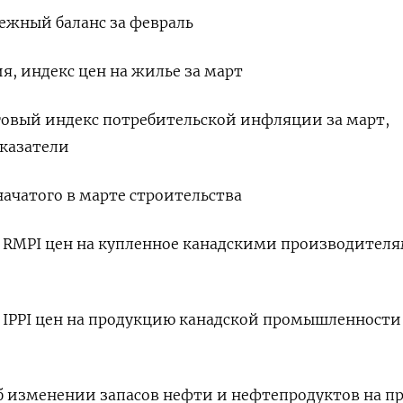
атежный баланс за февраль
ия, индекс цен на жилье за март
тоговый индекс потребительской инфляции за март,
оказатели
 начатого в марте строительства
екс RMPI цен на купленное канадскими производител
кс IPPI цен на продукцию канадской промышленности
 об изменении запасов нефти и нефтепродуктов на 