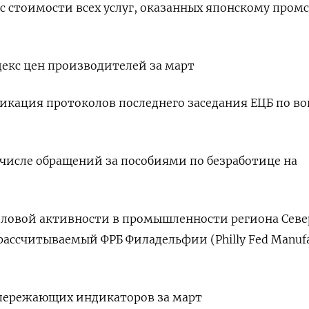
кс стоимости всех услуг, оказанных японскому пром
ндекс цен производителей за март
бликация протоколов последнего заседания ЕЦБ по в
о числе обращений за пособиями по безработице на
 деловой активности в промышленности региона Сев
 рассчитываемый ФРБ Филадельфии (Philly Fed Manufa
 опережающих индикаторов за март