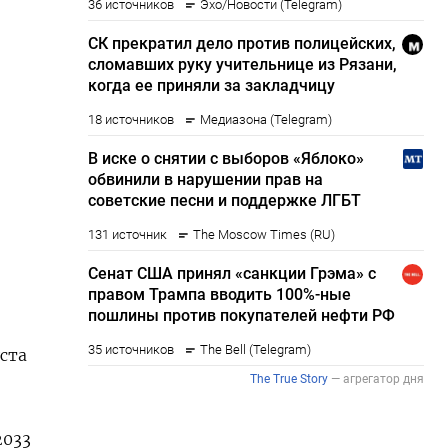
ста
2033