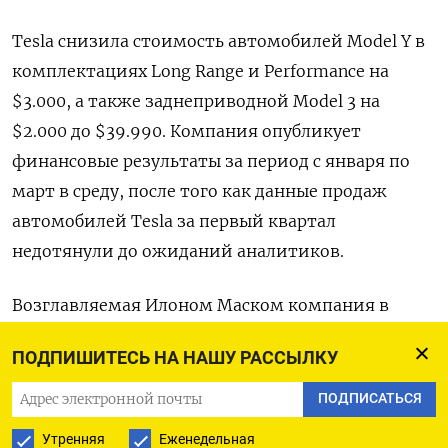
Tesla снизила стоимость автомобилей Model Y в
комплектациях Long Range и Performance на
$3.000, а также заднеприводной Model 3 на
$2.000 до $39.990. Компания опубликует
финансовые результаты за период с января по
март в среду, после того как данные продаж
автомобилей Tesla за первый квартал
недотянули до ожиданий аналитиков.
Возглавляемая Илоном Маском компания в
общей сложности в этом году снизила цену
ПОДПИШИТЕСЬ НА НАШУ РАССЫЛКУ
базовой Model 3 уже на 11%, а Model Y - на 20% на
фоне планов правительства США ввести более
ПОДПИСАТЬСЯ
жесткие стандарты, что ограничит налоговые
Утренняя
Еженедельная