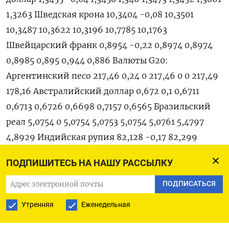
1,3263 Шведская крона 10,3404 -0,08 10,3501
10,3487 10,3622 10,3196 10,7785 10,1763
Швейцарский франк 0,8954 -0,22 0,8974 0,8974
0,8985 0,895 0,944 0,886 Валюты G20:
Аргентинский песо 217,46 0,24 0 217,46 0 0 217,49
178,16 Австралийский доллар 0,672 0,1 0,6711
0,6713 0,6726 0,6698 0,7157 0,6565 Бразильский
реал 5,0754 0 5,0754 5,0753 5,0754 5,0761 5,4797
4,8929 Индийская рупия 82,128 -0,17 82,299
82,265 82,339 82,12 83,019 80,89 Индонезийская
ПОДПИШИТЕСЬ НА НАШУ РАССЫЛКУ
рупия 14 840 0,37 0 14 840 0 0 15 636 14 650
Китайский юань 6,8819 -0,05 6,8884 6,885 6,8956
ПОДПИСАТЬСЯ
6,8823 6,9771 6,6915 Мексиканский песо 18,0569
Утренняя
Еженедельная
0,13 18,0395 18,033 18,0768 18,05 19,5298 17,902