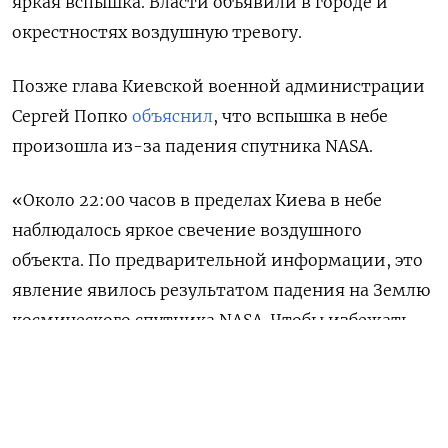
яркая вспышка. Власти объявили в городе и
окрестностях воздушную тревогу.
Позже глава Киевской военной администрации
Сергей Попко
объяснил
, что вспышка в небе
произошла из-за падения спутника NASA.
«Около 22:00 часов в пределах Киева в небе
наблюдалось яркое свечение воздушного
объекта. По предварительной информации, это
явление явилось результатом падения на Землю
космического спутника NASA. Чтобы избежать
жертв от падений на землю обломков, была
объявлена воздушная тревога. ПВО не работала»,
— говорится в заявлении Попко.