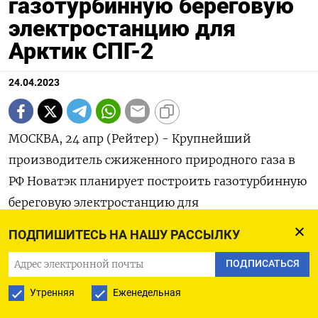
газотурбинную береговую
электростанцию для
Арктик СПГ-2
24.04.2023
МОСКВА, 24 апр (Рейтер) - Крупнейший
производитель сжиженного природного газа в
РФ Новатэк планирует построить газотурбинную
береговую электростанцию для
электроснабжения своего проекта Арктик СПГ-2,
ПОДПИШИТЕСЬ НА НАШУ РАССЫЛКУ
следует из материалов опубликованных в
ПОДПИСАТЬСЯ
реестре Росприроднадзора для проведения
общественных обсуждений.
Утренняя
Еженедельная