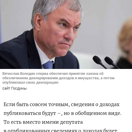
Вячеслав Володин сперва обеспечил принятие закона об
обезличенном декларировании доходов и имущества, а потом
опубликовал свою декларацию
сайт Госдумы
Если быть
совсем
точным, сведения о доходах
публиковаться
будут –
, но в обобщенном виде.
То есть
вместо имени депутата
в опубликованных сведениях о доходах будет