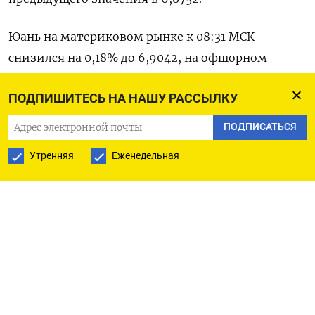
Юань на материковом рынке к 08:31 МСК
снизился на 0,18% до 6,9042​, на офшорном
рынке - подешевел на 0,17% до 6,9106.
ПОДПИШИТЕСЬ НА НАШУ РАССЫЛКУ
Пара USD/CNH остается в пределах диапазона
ПОДПИСАТЬСЯ
6,81-6,93, говорят аналитики Maybank.
Утренняя
Еженедельная
«Паре необходимо выйти из недавно
установившегося диапазона, чтобы получить
более четкие ориентиры направления
движения», - сказали они.
Аналитики Barclays в записке написали, что пара
USD/CNY, вероятно, продолжит торговаться в