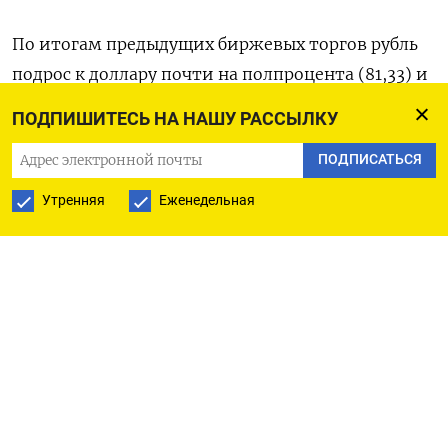
По итогам предыдущих биржевых торгов рубль
подрос к доллару почти на полпроцента (81,33) и
на 0,4% - в паре с юанем (11,77), но почти не
ПОДПИШИТЕСЬ НА НАШУ РАССЫЛКУ
изменился против евро (89,73).
ПОДПИСАТЬСЯ
В рублевых котировках вчера отразилось
Утренняя
Еженедельная
усиление присутствия российских экспортеров
на локальном рынке, попытки отскока нефти с
многодневного дна, закрытие безрисковых
позиций после выходных; а в паре с евро - еще и
укрепление единой валюты на форексе.
Евро вновь близок к годовым максимумам по
отношению к доллару, а поддержкой выступает