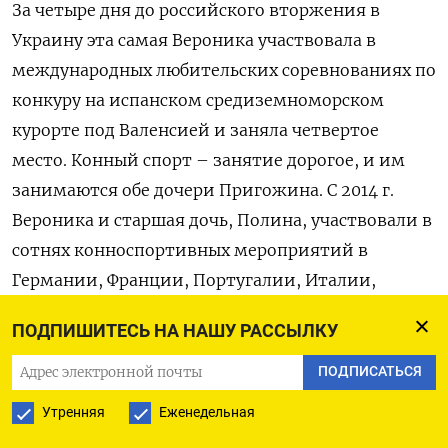
За четыре дня до российского вторжения в
Украину эта самая Вероника участвовала в
международных любительских соревнованиях по
конкуру на испанском средиземноморском
курорте под Валенсией и заняла четвертое
место. Конный спорт – занятие дорогое, и им
занимаются обе дочери Пригожина. С 2014 г.
Вероника и старшая дочь, Полина, участвовали в
сотнях конноспортивных мероприятий в
Германии, Франции, Португалии, Италии,
Бельгии и Испании, пишет FT со ссылкой на
ПОДПИШИТЕСЬ НА НАШУ РАССЫЛКУ
данные Международной федерации конного
спорта (FEI).
ПОДПИСАТЬСЯ
Утренняя
Еженедельная
Ни одна из лошадей, на которых они выступали,