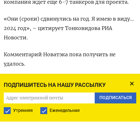
компания ждет еще 6-7 танкеров для проекта.
«Они (сроки) сдвинулись на год. Я имею в виду...
2024 год», – цитирует Тонковидова РИА
Новости.
Комментарий Новатэка пока получить не
удалось.
Газета Коммерсант в декабре прошлого года
ПОДПИШИТЕСЬ НА НАШУ РАССЫЛКУ
сообщила, что Российская судоверфь Звезда не
ПОДПИСАТЬСЯ
успевает в срок — к марту 2023 года —
выпустить головной танкер Arc7 для СПГ-
Утренняя
Еженедельная
проекта Новатэка.
По данным издания, сдача первого судна