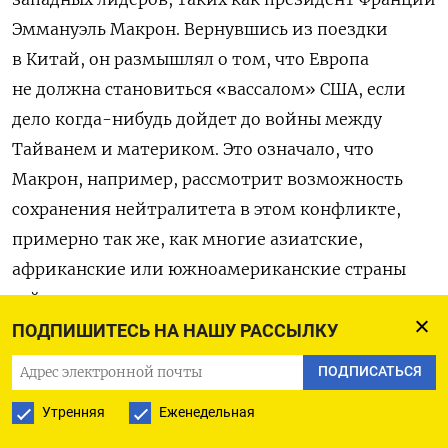
Эммануэль Макрон.
Вернувшись из поездки
в Китай, он размышлял о том, что Европа
не должна становиться «вассалом» США, если
дело когда-нибудь дойдет до войны между
Тайванем и материком.
Это означало, что
Макрон, например, рассмотрит возможность
сохранения нейтралитета в этом конфликте,
примерно так же, как многие азиатские,
африканские или южноамериканские страны
сейчас отсиживаются во время вторжения
в
Украину.
Си, должно быть, был
ПОДПИШИТЕСЬ НА НАШУ РАССЫЛКУ
в восторге.
Излишне говорить, что посол Китая
ПОДПИСАТЬСЯ
в Париже поставил Макрона
в тупик
.
Утренняя
Еженедельная
Но большая сцена для Си и Путина — это