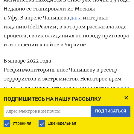
Недавно ее этапировали из Москвы
в Уфу. В апреле Чанышева
дала
интервью
изданию Idel.Реалии, в котором рассказала ходе
процесса, своих ожиданиях по поводу приговора
и отношении к войне в Украине.
В январе 2022 года
Росфинмониторинг внес Чанышеву в реестр
террористов и экстремистов. Некоторое врем
назад выяснилось
, что показания против нее
дал
бывший оператор ФБК Павел
ПОДПИШИТЕСЬ НА НАШУ РАССЫЛКУ
Зеленский.
Следующее заседание по делу
ПОДПИСАТЬСЯ
состоится 24 мая.
Утренняя
Еженедельная
Также в ближайшее время должен начаться суд