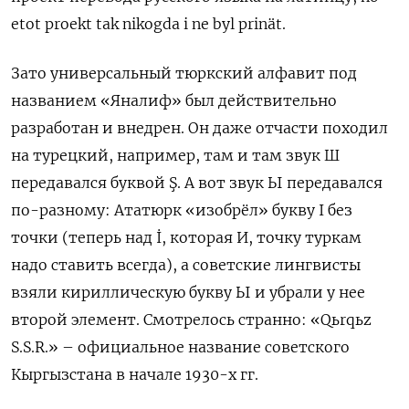
etot proekt tak nikogda i ne byl prinät.
Зато универсальный тюркский алфавит под
названием «Яналиф» был действительно
разработан и внедрен. Он даже отчасти походил
на турецкий, например, там и там звук Ш
передавался буквой Ş. А вот звук Ы передавался
по-разному: Ататюрк «изобрёл» букву I без
точки (теперь над İ, которая И, точку туркам
надо ставить всегда), а советские лингвисты
взяли кириллическую букву Ы и убрали у нее
второй элемент. Смотрелось странно: «Qьrqьz
S.S.R.» – официальное название советского
Кыргызстана в начале 1930-х гг.