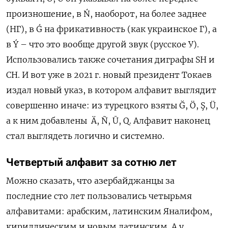
произношение, в Ń, наоборот, на более заднее
(НГ), в Ǵ на фрикативность (как украинское Г), а
в Ý – что это вообще другой звук (русское У).
Использовались также сочетания диграфы SH и
CH. И вот уже в 2021 г. новый президент Токаев
издал новый указ, в котором алфавит выглядит
совершенно иначе: из турецкого взяты Ğ, Ӧ, Ş, Ü,
а к ним добавлены Ä, Ñ, Ū, Q. Алфавит наконец
стал выглядеть логично и системно.
Четвертый алфавит за сотню лет
Можно сказать, что азербайджанцы за
последние сто лет пользовались четырьмя
алфавитами: арабским, латинским Яналифом,
кириллическим и новым латинским. А у