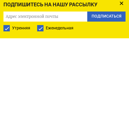
$125 миллиардов благодаря тому, что компания
ПОДПИШИТЕСЬ НА НАШУ РАССЫЛКУ
удерживает позиции среди облачных
ПОДПИСАТЬСЯ
конкурентов, но затем рост сошел на нет.
Утренняя
Еженедельная
Падение цены акций последовало за
высказываниями финансового директора
Брайана Олсавски о том, что во втором квартале
клиенты облачных сервисов продолжают
пытаться сократить расходы, и Amazon помогала
им в этом для построения долгосрочных
отношений.
Оригинал сообщения на английском языке
доступен по коду:
(Акаш Шрирам в Бенгалуру и Джеффри Дастин в