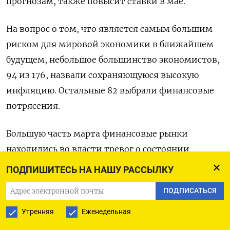
прогнозам, также повысит ставки в мае.
На вопрос о том, что является самым большим
риском для мировой экономики в ближайшем
будущем, небольшое большинство экономистов,
94 из 176, назвали сохраняющуюся высокую
инфляцию. Остальные 82 выбрали финансовые
потрясения.
Большую часть марта финансовые рынки
находились во власти тревог о состоянии
здоровья региональных банков в США и Европе,
ПОДПИШИТЕСЬ НА НАШУ РАССЫЛКУ
однако с тех пор опасения несколько улеглись.
ПОДПИСАТЬСЯ
«По мере ослабления страхов по поводу кризиса
Утренняя
Еженедельная
вновь возвращаются тревоги о ценовом