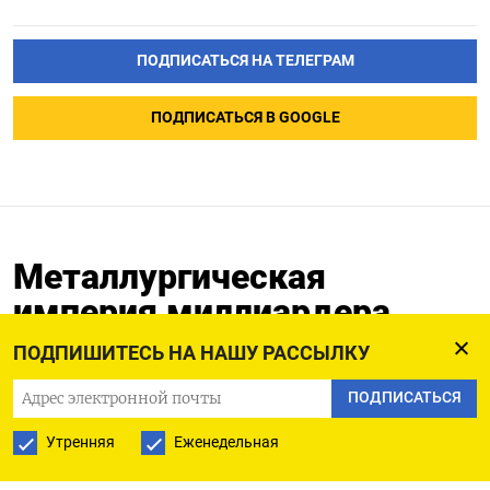
ПОДПИСАТЬСЯ НА ТЕЛЕГРАМ
ПОДПИСАТЬСЯ В GOOGLE
Металлургическая
империя миллиардера
Потанина впервые за 14
ПОДПИШИТЕСЬ НА НАШУ РАССЫЛКУ
лет оставит акционеров
ПОДПИСАТЬСЯ
без дивидендов
Утренняя
Еженедельная
29.04.2023
Обновлено:
29.04.2023