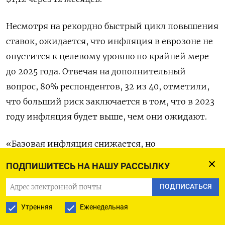
Несмотря на рекордно быстрый цикл повышения
ставок, ожидается, что инфляция в еврозоне не
опустится к целевому уровню по крайней мере
до 2025 года. Отвечая на дополнительный
вопрос, 80% респондентов, 32 из 40, отметили,
что больший риск заключается в том, что в 2023
году инфляция будет выше, чем они ожидают.
«Базовая инфляция снижается, но
исключительно за счет цен на энергоносители, и
ПОДПИШИТЕСЬ НА НАШУ РАССЫЛКУ
наибольшее понижательное давление от
ПОДПИСАТЬСЯ
базового эффекта уже позади,» - сказал Кен
Уоттрет из S&P Global Market Intelligence.
Утренняя
Еженедельная