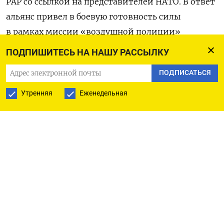
PAP со ссылкой на представителей НАТО. В ответ
альянс
привел в боевую готовность силы
в рамках миссии «воздушной полиции»
в черноморском регионе
.
ПОДПИШИТЕСЬ НА НАШУ РАССЫЛКУ
Во время инцидента польский экипаж
ПОДПИСАТЬСЯ
на мгновение потерял контроль над самолетом
Утренняя
Еженедельная
и высотой, рассказала представитель польской
погранслужбы Анна Михальская.
Самолет с 19 апреля участвует в рамках операций
Frontex —
агентства Европейского союза
по безопасности внешних границ
— под
румынским командованием. Это вторая
операция в этом году, в которой принимают
участие польские пограничные охранники.