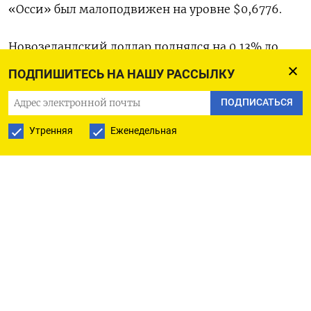
«Осси» был малоподвижен на уровне $0,6776​.
Новозеландский доллар поднялся на 0,13% до
$0,6374​.
ПОДПИШИТЕСЬ НА НАШУ РАССЫЛКУ
ПОДПИСАТЬСЯ
Швейцарский франк был стабилен вблизи
$0,8904​.
Утренняя
Еженедельная
Юань на материковом рынке удерживался на
уровне 6,9343​, на офшорном рынке - возле
6,9389.
Биткоин снизился на 0,44% до $27.496.
Эфириум подешевел на 0,71% до $1.829,7.