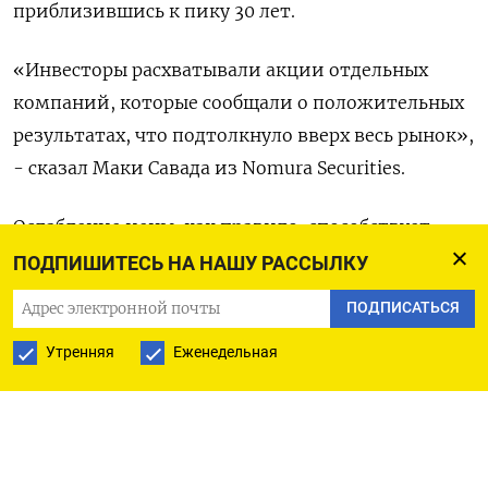
приблизившись к пику 30 лет.
«Инвесторы расхватывали акции отдельных
компаний, которые сообщали о положительных
результатах, что подтолкнуло вверх весь рынок»,
- сказал Маки Савада из Nomura Securities.
Ослабление иены, как правило, способствует
подъему акций экспортеров, поскольку
ПОДПИШИТЕСЬ НА НАШУ РАССЫЛКУ
увеличивает стоимость полученной за рубежом
ПОДПИСАТЬСЯ
прибыли в домашней валюте.
Утренняя
Еженедельная
Акции Shiseido Co Ltd подскочили на 5,2% после
того, как производитель косметики сообщил о
97-процентном росте чистой прибыли за
квартал, превзошедшем консенсус-прогноз.