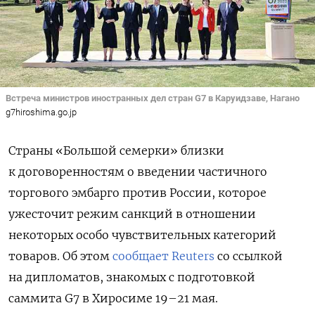
Встреча министров иностранных дел стран G7 в Каруидзаве, Нагано
g7hiroshima.go.jp
Страны «Большой семерки» близки
к договоренностям о введении частичного
торгового эмбарго против России, которое
ужесточит режим санкций в отношении
некоторых особо чувствительных категорий
товаров. Об этом
сообщает Reuters
со ссылкой
на дипломатов, знакомых с подготовкой
саммита G7 в Хиросиме 19–21 мая.